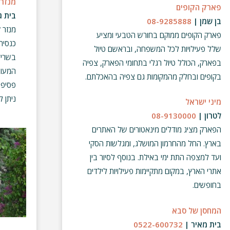
מנזר 
פארק הקופים
בית ג
בן שמן |
08-9285888
מנזר 
פארק הקופים ממוקם בחורש הטבעי ומציע
כנסיה
שלל פעילויות לכל המשפחה
,
ובראשם טיול
בשריד
בפארק
,
הכולל טיול רגלי בתחומי הפארק
,
צפיה
המעוצ
בקופים ובחלק מהמקומות גם צפיה בהאכלתם
.
פסיפס
ניתן ל
מיני ישראל
לטרון |
08-9130000
הפארק מציג מודלים מינאטורים של האתרים
בארץ
.
החל מהחרמון המושלג
,
ומגלשות הסקי
ועד למצפה התת ימי באילת
.
בנוסף לסיור בין
אתרי הארץ
,
במקום מתקיימות פעילויות לילדים
בחופשים
.
המחסן של סבא
בית מאיר |
0522-600732