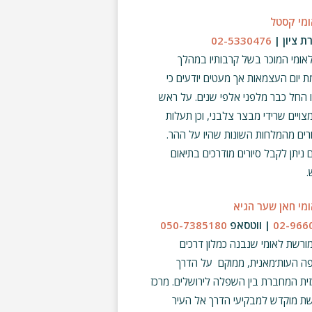
ומי קסטל
 ציון |
02-5330476
אומי המוכר בשל קרבותיו במהלך
 יום העצמאות אך מעטים יודעים כי
ו החל כבר מלפני אלפי שנים. על ראש
צויים שרידי מבצר צלבני, וכן תעלות
רים מהמלחות השונות שהיו על ההר.
 ניתן לקבל סיורים מודרכים בתיאום
.
ומי חאן שער הגיא
02-966
| ווטסאפ
050-7385180
ורשת לאומי שנבנה כמלון דרכים
ה העות’מאנית, ממוקם על הדרך
ית המחברת בין השפלה לירושלים. מרכז
ת מוקדש למבקיעי הדרך אל העיר