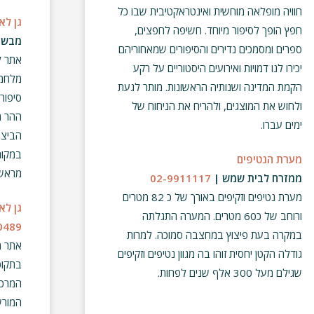
חוויה מופלאה מוחשית ואינטראקטיבית שבו כל
גן לא
חפץ הופך לסיפור מיוחד. חשיפה לחפצים,
מבשרת
ספרים ומסמכים נדירים והסיפורים שמאחוריהם
אתר ל
יכירו לנו דמויות ואירועים היסטוריים על רקע
מלחמת
הקמת המדינה ושנותיה הראשונות. מותר לגעת
סיפור
ולחוש את המוצגים, ולהריח את הניחוח של
ההר מ
ימים עברו.
הביצו
במקום
מערת הנטיפים
מראש
ממזרח לבית שמש |
02-9911117
מערת נטיפים וזקיפים באורך של כ 82 מטרים
גן לא
ורוחב של כ60 מטרים. המערה התגלתה
0489
במקרה בעת פיצוץ במחצבה סמוכה. למרות
אתר מ
גודלה הקטן יחסית זוהו בה מגוון נטיפים וזקיפים
בתקופ
שגילם מעל 300 אלף שנים לפחות.
המרכז
המורש