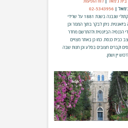
בית ג’מאל
|
לוח הופעות
’מאל |
02-5343956
קתולי שנבנה בשנת
1881
על שרידי
 ביזאנטית
.
ניתן לבקר בתוך המנזר וכן
י הכנסיה הביזנטית ולהתרשם מחדר
ב כבית כנסת
.
כמו כן באתר מצויים
ים וקברים חצובים בסלע וכן חנות שבה
רכוש יין ושמן
.