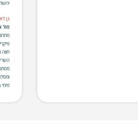
ירושל
גן לא
מול א
מתחם 
פיקניק
חווה 
השריד
מסתור
ומסלו
מימי 