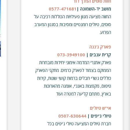
חוות סוסים המלך דוד
מושב יד-השמונה |
0577-471681
החווה מציעה מגוון פעילויות הכוללות רכיבה על
סוסים, טיולים רומנטיים ומסיבות בסגנון המערב
הפרוע.
פארק ג’ננה
קרית ענבים |
073-3949100
פארק אתגרי המדמה אימוני יחידות מובחרות
ה
ממוקם בצמוד לפארק כרמים. מתקני הפארק
כוללים
גשרי חבלים ברמות קושי שונות, קירות
טיפוס, מקפצות באנג’י, אומגה מהארוכות
בארץ, מתחם קליעה למטרה ועוד
אי”ש טיולים
טיולי ג
‘
יפים |
0507-630644
חברת טיולים המציעה טיולי ג’יפים בכל