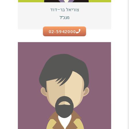
צוריאל בר–דוד
מנכ”ל
02-5942000