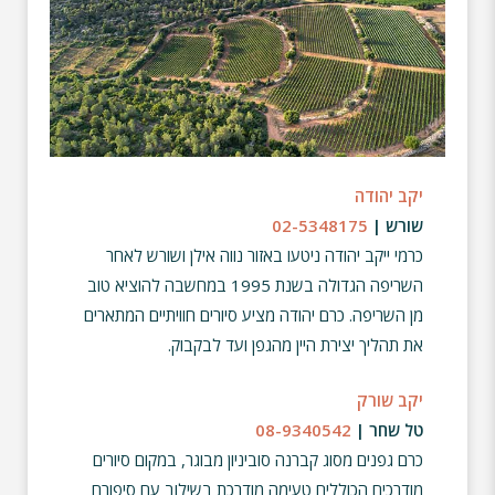
יקב יהודה
שורש |
02-5348175
כרמי ייקב יהודה ניטעו באזור נווה אילן ושורש לאחר
השריפה הגדולה בשנת 1995 במחשבה להוציא טוב
מן השריפה. כרם יהודה מציע סיורים חוויתיים המתארים
את תהליך יצירת היין מהגפן ועד לבקבוק.
יקב שורק
טל שחר |
08-9340542
כרם גפנים מסוג קברנה סוביניון מבוגר, במקום סיורים
מודרכים הכוללים טעימה מודרכת בשילוב עם סיפורם