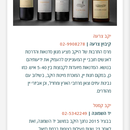
יקב צרעה
קיבוץ צרעה |
02-9908278
מרכז התרבות של הייקב מציע מגוון סדנאות והדרכות
לאנשים חובבי יין המעוניינים להעמיק את ידיעותיהם
בנושא. הסדנאות מיועדות לקבוצות בין 5-40 איש. כמו
כן, במקום חנות יין, המוכרת מיינות היקב, בשילוב עם
גבינות עיזים וצאן מרחבי הארץ ומחו”ל, וכן אביזרי יין
מהודרים.
יקב קסטל
יד השמונה |
02-5342249
בבציר 2015 נחנך היקב במושב יד השמונה, זאת
לאחר 23 שנות פעילות רצופות ברמת רזיאל.