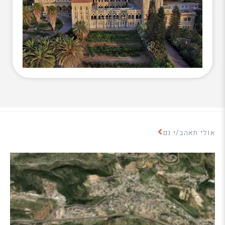
אולי תאהב/י גם